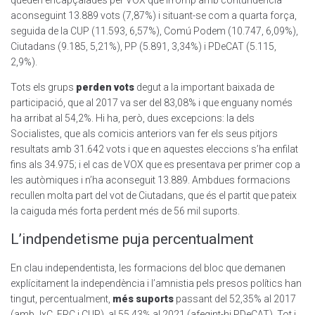
queden encapçalades per VOX que irromp amb contundència
aconseguint 13.889 vots (7,87%) i situant-se com a quarta força,
seguida de la CUP (11.593, 6,57%), Comú Podem (10.747, 6,09%),
Ciutadans (9.185, 5,21%), PP (5.891, 3,34%) i PDeCAT (5.115,
2,9%).
Tots els grups
perden vots
degut a la important baixada de
participació, que al 2017 va ser del 83,08% i que enguany només
ha arribat al 54,2%. Hi ha, però, dues excepcions: la dels
Socialistes, que als comicis anteriors van fer els seus pitjors
resultats amb 31.642 vots i que en aquestes eleccions s’ha enfilat
fins als 34.975; i el cas de VOX que es presentava per primer cop a
les autòmiques i n’ha aconseguit 13.889. Ambdues formacions
recullen molta part del vot de Ciutadans, que és el partit que pateix
la caiguda més forta perdent més de 56 mil suports.
L’indpendetisme puja percentualment
En clau independentista, les formacions del bloc que demanen
explícitament la independència i l’amnistia pels presos polítics han
tingut, percentualment,
més suports
passant del 52,35% al 2017
(amb JxC, ERC i CUP), al 55,43% al 2021 (afegint-hi PDeCAT). Tot i