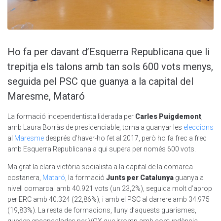
Ho fa per davant d’Esquerra Republicana que li
trepitja els talons amb tan sols 600 vots menys,
seguida pel PSC que guanya a la capital del
Maresme, Mataró
La formació independentista liderada per
Carles Puigdemont
,
amb Laura Borràs de presidenciable, torna a guanyar les
eleccions
al
Maresme
després d’haver-ho fet al 2017, però ho fa frec a frec
amb Esquerra Republicana a qui supera per només 600 vots.
Malgrat la clara victòria socialista a la capital de la comarca
costanera,
Mataró
, la formació
Junts per Catalunya
guanya a
nivell comarcal amb 40.921 vots (un 23,2%), seguida molt d’aprop
per ERC amb 40.324 (22,86%), i amb el PSC al darrere amb 34.975
(19,83%). La resta de formacions, lluny d’aquests guarismes,