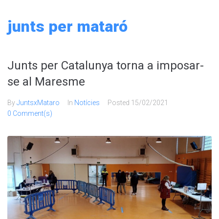
Skip
to
junts per mataró
content
Junts per Catalunya torna a imposar-
se al Maresme
By
JuntsxMataro
In
Notícies
Posted
15/02/2021
0 Comment(s)