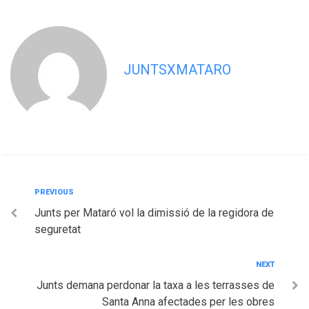
JUNTSXMATARO
Navegació
Previous
PREVIOUS
Junts per Mataró vol la dimissió de la regidora de
d'entrades
seguretat
Next
NEXT
Junts demana perdonar la taxa a les terrasses de
Santa Anna afectades per les obres