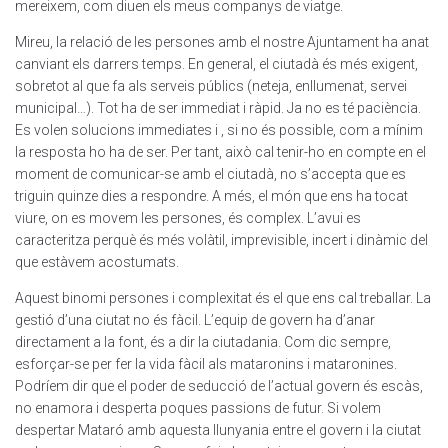
mereixem, com diuen els meus companys de viatge.
Mireu, la relació de les persones amb el nostre Ajuntament ha anat
canviant els darrers temps. En general, el ciutadà és més exigent,
sobretot al que fa als serveis públics (neteja, enllumenat, servei
municipal…). Tot ha de ser immediat i ràpid. Ja no es té paciència.
Es volen solucions immediates i , si no és possible, com a mínim
la resposta ho ha de ser. Per tant, això cal tenir-ho en compte en el
moment de comunicar-se amb el ciutadà, no s’accepta que es
triguin quinze dies a respondre. A més, el món que ens ha tocat
viure, on es movem les persones, és complex. L’avui es
caracteritza perquè és més volàtil, imprevisible, incert i dinàmic del
que estàvem acostumats.
Aquest binomi persones i complexitat és el que ens cal treballar. La
gestió d’una ciutat no és fàcil. L’equip de govern ha d’anar
directament a la font, és a dir la ciutadania. Com dic sempre,
esforçar-se per fer la vida fàcil als mataronins i mataronines.
Podríem dir que el poder de seducció de l’actual govern és escàs,
no enamora i desperta poques passions de futur. Si volem
despertar Mataró amb aquesta llunyania entre el govern i la ciutat