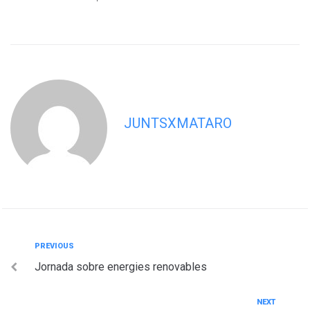
JUNTSXMATARO
Navegació
Previous
PREVIOUS
Jornada sobre energies renovables
d'entrades
Next
NEXT