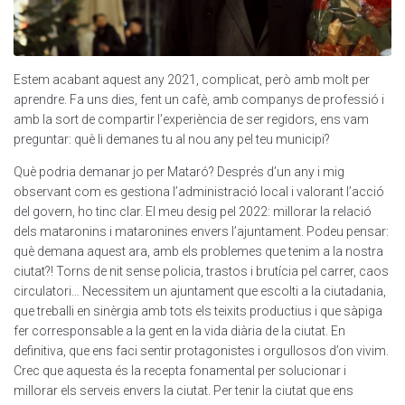
Estem acabant aquest any 2021, complicat, però amb molt per
aprendre. Fa uns dies, fent un cafè, amb companys de professió i
amb la sort de compartir l’experiència de ser regidors, ens vam
preguntar: què li demanes tu al nou any pel teu municipi?
Què podria demanar jo per Mataró? Després d’un any i mig
observant com es gestiona l’administració local i valorant l’acció
del govern, ho tinc clar. El meu desig pel 2022: millorar la relació
dels mataronins i mataronines envers l’ajuntament. Podeu pensar:
què demana aquest ara, amb els problemes que tenim a la nostra
ciutat?! Torns de nit sense policia, trastos i brutícia pel carrer, caos
circulatori… Necessitem un ajuntament que escolti a la ciutadania,
que treballi en sinèrgia amb tots els teixits productius i que sàpiga
fer corresponsable a la gent en la vida diària de la ciutat. En
definitiva, que ens faci sentir protagonistes i orgullosos d’on vivim.
Crec que aquesta és la recepta fonamental per solucionar i
millorar els serveis envers la ciutat. Per tenir la ciutat que ens