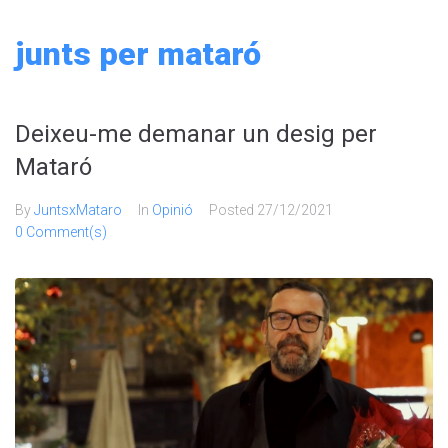
Skip
to
junts per mataró
content
Deixeu-me demanar un desig per
Mataró
By
JuntsxMataro
In
Opinió
Posted
27/12/2021
0 Comment(s)