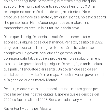
no ho aconseguirem. Sempre faig la mateixa pregunta quan
acabo un Ple municipal, quants seguidors hem tingut? Si fem
recompte, no som més d’una desena, m’entristeix. ‘No et
preocupis, sempre és el mateix’, em diuen. Doncs, no estic d’acord
i ho penso lluitar. Hem d’aconseguir que els mataronins i
mataronines es creguin la ciutat i se la facin seva.
Diuen que el desig, és l’ànsia de satisfer una necessitat o
aconseguir alguna cosa que et manca. Per això, desitjo pel 2022:
un govern local amb lideratge en tots els àmbits, valent i sense
complexes. Un govern local que sàpiga treballar la
corresponsabilitat, perquè els problemes no se solucionen ells
tots sols. Un govern local que sigui més pedagògic amb la ciutat
que parli un llenguatge clar i senzill. Un govern que sàpiga ser
capital per posar Mataró en el mapa. En definitiva, un govern local
a l’alçada del que es mereix Mataró.
Per cert, el cafè el vam acabar desitjant-nos moltes ganes per
treballar per a les nostres ciutats. Esperem que els desitjos del
2022 es facin realitat el 2023. Bona entrada d’any Mataró.
Xavier Font – Junts per Mataró