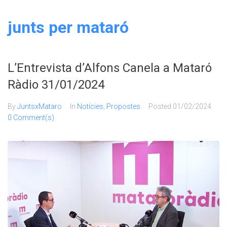
junts per mataró
L’Entrevista d’Alfons Canela a Mataró
Ràdio 31/01/2024
By
JuntsxMataro
In
Notícies
,
Propostes
Posted
01/02/2024
0 Comment(s)