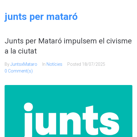
junts per mataró
Junts per Mataró impulsem el civisme
a la ciutat
By
JuntsxMataro
In
Notícies
Posted
18/07/2025
0 Comment(s)