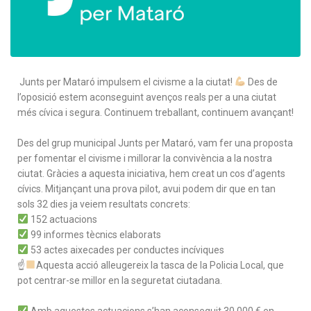
Junts per Mataró impulsem el civisme a la ciutat!
Des de
l’oposició estem aconseguint avenços reals per a una ciutat
més cívica i segura. Continuem treballant, continuem avançant!
Des del grup municipal Junts per Mataró, vam fer una proposta
per fomentar el civisme i millorar la convivència a la nostra
ciutat. Gràcies a aquesta iniciativa, hem creat un cos d’agents
cívics. Mitjançant una prova pilot, avui podem dir que en tan
sols 32 dies ja veiem resultats concrets:
152 actuacions
99 informes tècnics elaborats
53 actes aixecades per conductes incíviques
☝
Aquesta acció alleugereix la tasca de la Policia Local, que
pot centrar-se millor en la seguretat ciutadana.
Amb aquestes actuacions s’han aconseguit 30.000 € en