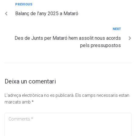
Navegació
Previous
PREVIOUS
Balanç de l’any 2025 a Mataró
d'entrades
Next
NEXT
Des de Junts per Mataró hem assolit nous acords
pels pressupostos
Deixa un comentari
L'adreça electrònica no es publicarà.
Els camps necessaris estan
marcats amb
*