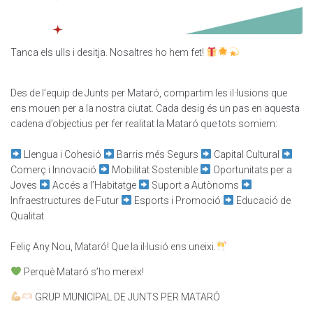
Tanca els ulls i desitja. Nosaltres ho hem fet!
Des de l’equip de Junts per Mataró, compartim les il·lusions que
ens mouen per a la nostra ciutat. Cada desig és un pas en aquesta
cadena d’objectius per fer realitat la Mataró que tots somiem:
Llengua i Cohesió
Barris més Segurs
Capital Cultural
Comerç i Innovació
Mobilitat Sostenible
Oportunitats per a
Joves
Accés a l’Habitatge
Suport a Autònoms
Infraestructures de Futur
Esports i Promoció
Educació de
Qualitat
Feliç Any Nou, Mataró! Que la il·lusió ens uneixi.
Perquè Mataró s’ho mereix!
GRUP MUNICIPAL DE JUNTS PER MATARÓ