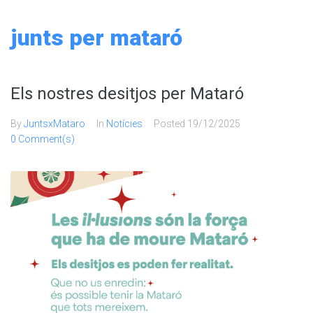
Skip
to
junts per mataró
content
Els nostres desitjos per Mataró
By
JuntsxMataro
In
Notícies
Posted
19/12/2025
0 Comment(s)